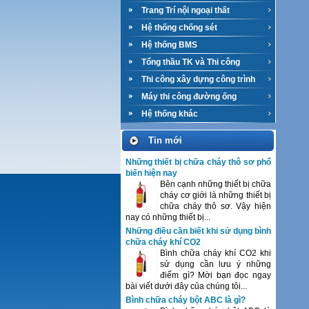
Trang Trí nội ngoại thất
Hệ thống chống sét
Hệ thống BMS
Tổng thầu TK và Thi công
M&E
Thi công xây dựng công trình
Máy thi công đường ống
Hệ thống khác
Tin mới
Những thiết bị chữa cháy thô sơ phổ
biến hiện nay
Bên cạnh những thiết bị chữa
cháy cơ giới là những thiết bị
chữa cháy thô sơ. Vậy hiện
nay có những thiết bị...
Những điều cần biết khi sử dụng bình
chữa cháy khí CO2
Bình chữa cháy khí CO2 khi
sử dụng cần lưu ý những
điểm gì? Mời bạn đọc ngay
bài viết dưới đây của chúng tôi...
Bình chữa cháy bột ABC là gì?