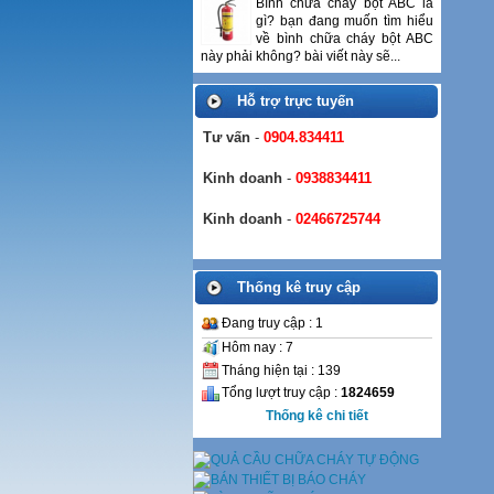
Bình chữa cháy bột ABC là
gì? bạn đang muốn tìm hiểu
về bình chữa cháy bột ABC
này phải không? bài viết này sẽ...
Hỗ trợ trực tuyến
Tư vấn
-
0904.834411
Kinh doanh
-
0938834411
Kinh doanh
-
02466725744
Thống kê truy cập
Đang truy cập : 1
Hôm nay : 7
Tháng hiện tại : 139
Tổng lượt truy cập :
1824659
Thống kê chi tiết