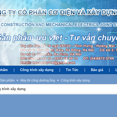
phẩm
|
Công trình xây dựng
|
Tin Tức
|
Báo giá
|
»
»
Sản phẩm
Máy thi công đường ống
Công trình xây dựng
 trình xây dựng