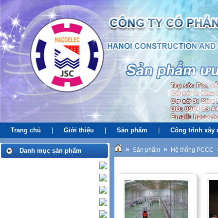
Trang chủ
|
Giới thiệu
|
Sản phẩm
|
Công trình xây
»
»
Sản phẩm
Hệ thống PCCC
Danh mục sản phẩm
Hệ thống PCCC
Thi công xây lắp HT PCCC
Hệ thống điện
Hệ thống cấp thoát nước
Hệ thống Thông tin liên lạc
Hệ thống Điều Hòa