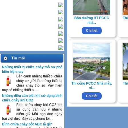
Trang Trí nội ngoại thất
Hệ thống chống sét
Bảo dưỡng HT PCCC
Th
Hệ thống BMS
nhà...
Tổng thầu TK và Thi công
Chi tiết
M&E
Thi công xây dựng công trình
Máy thi công đường ống
Hệ thống khác
Tin mới
Những thiết bị chữa cháy thô sơ phổ
biến hiện nay
Bên cạnh những thiết bị chữa
cháy cơ giới là những thiết bị
Thi công PCCC Nhà máy,
Th
chữa cháy thô sơ. Vậy hiện
xí...
nay có những thiết bị...
Những điều cần biết khi sử dụng bình
Chi tiết
chữa cháy khí CO2
Bình chữa cháy khí CO2 khi
sử dụng cần lưu ý những
điểm gì? Mời bạn đọc ngay
bài viết dưới đây của chúng tôi...
Bình chữa cháy bột ABC là gì?