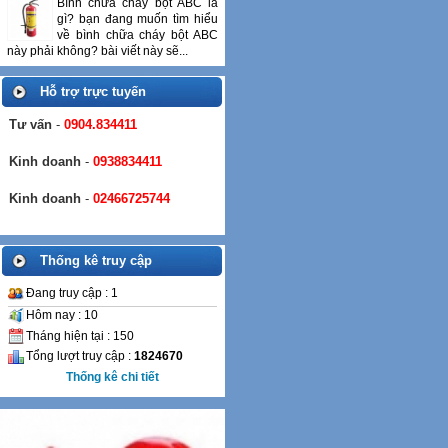
Bình chữa cháy bột ABC là
gì? bạn đang muốn tìm hiểu
về bình chữa cháy bột ABC
này phải không? bài viết này sẽ...
Hỗ trợ trực tuyến
Tư vấn
-
0904.834411
Kinh doanh
-
0938834411
Kinh doanh
-
02466725744
Thống kê truy cập
Đang truy cập : 1
Hôm nay : 10
Tháng hiện tại : 150
Tổng lượt truy cập :
1824670
Thống kê chi tiết