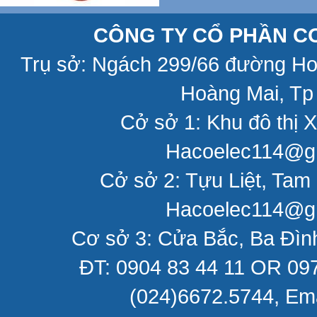
CÔNG TY CỔ PHẦN CƠ
Trụ sở: Ngách 299/66 đường H
Hoàng Mai, Tp
Cở sở 1: Khu đô thị X
Hacoelec114@gm
Cở sở 2: Tựu Liệt, Tam 
Hacoelec114@gm
Cơ sở 3: Cửa Bắc, Ba Đìn
ĐT: 0904 83 44 11 OR 097
(024)6672.5744, Em