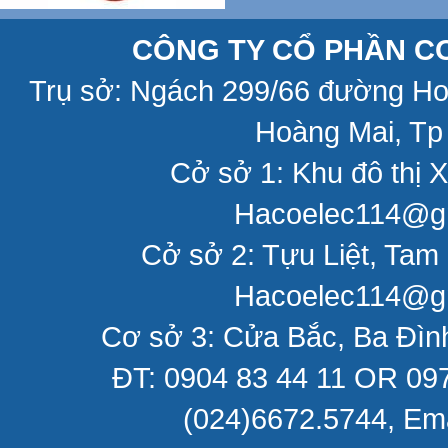
CÔNG TY CỔ PHẦN CƠ
Trụ sở: Ngách 299/66 đường H
Hoàng Mai, Tp
Cở sở 1: Khu đô thị X
Hacoelec114@gm
Cở sở 2: Tựu Liệt, Tam 
Hacoelec114@gm
Cơ sở 3: Cửa Bắc, Ba Đìn
ĐT: 0904 83 44 11 OR 097
(024)6672.5744, Em