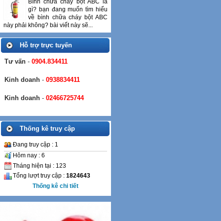
Bình chữa cháy bột ABC là
gì? bạn đang muốn tìm hiểu
về bình chữa cháy bột ABC
này phải không? bài viết này sẽ...
Hỗ trợ trực tuyến
Tư vấn
-
0904.834411
Kinh doanh
-
0938834411
Kinh doanh
-
02466725744
Thống kê truy cập
Đang truy cập : 1
Hôm nay : 6
Tháng hiện tại : 123
Tổng lượt truy cập :
1824643
Thống kê chi tiết