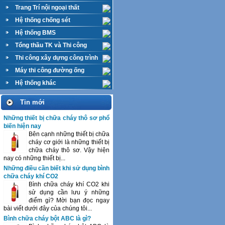
Trang Trí nội ngoại thất
Hệ thống chống sét
Hệ thống BMS
Tổng thầu TK và Thi công
M&E
Thi công xây dựng công trình
Máy thi công đường ống
Hệ thống khác
Tin mới
Những thiết bị chữa cháy thô sơ phổ
biến hiện nay
Bên cạnh những thiết bị chữa
cháy cơ giới là những thiết bị
chữa cháy thô sơ. Vậy hiện
nay có những thiết bị...
Những điều cần biết khi sử dụng bình
chữa cháy khí CO2
Bình chữa cháy khí CO2 khi
sử dụng cần lưu ý những
điểm gì? Mời bạn đọc ngay
bài viết dưới đây của chúng tôi...
Bình chữa cháy bột ABC là gì?