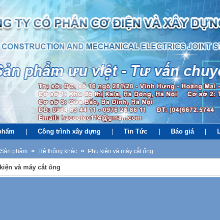
phẩm
|
Công trình xây dựng
|
Tin Tức
|
Báo giá
|
»
»
Sản phẩm
Hệ thống khác
Phụ kiện và máy cắt ống
kiện và máy cắt ống