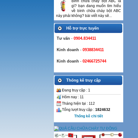
Bình chữa cháy bột ABC là
gì? bạn đang muốn tìm hiểu
về bình chữa cháy bột ABC
này phải không? bài viết này sẽ...
Hỗ trợ trực tuyến
Tư vấn
-
0904.834411
Kinh doanh
-
0938834411
Kinh doanh
-
02466725744
Thống kê truy cập
Đang truy cập : 1
Hôm nay : 11
Tháng hiện tại : 112
Tổng lượt truy cập :
1824632
Thống kê chi tiết