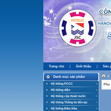
Trang chủ
|
Giới thiệu
|
Sản 
»
Danh mục sản phẩm
Hệ thống PCCC
Phụ 
Hệ thống điện
Hệ thống cấp thoát nước
Hệ thống Thông tin liên lạc
Hệ thống Điều Hòa