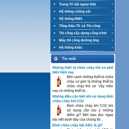
Trang Trí nội ngoại thất
Hệ thống chống sét
Hệ thống BMS
Tổng thầu TK và Thi công
M&E
Thi công xây dựng công trình
Máy thi công đường ống
Hệ thống khác
Tin mới
Những thiết bị chữa cháy thô sơ phổ
biến hiện nay
Bên cạnh những thiết bị chữa
cháy cơ giới là những thiết bị
chữa cháy thô sơ. Vậy hiện
nay có những thiết bị...
Những điều cần biết khi sử dụng bình
chữa cháy khí CO2
Bình chữa cháy khí CO2 khi
sử dụng cần lưu ý những
điểm gì? Mời bạn đọc ngay
bài viết dưới đây của chúng tôi...
Bình chữa cháy bột ABC là gì?