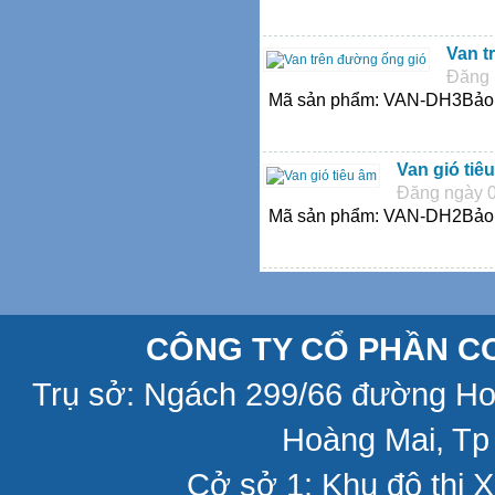
Van t
Đăng 
Mã sản phẩm: VAN-DH3Bảo h
Van gió tiê
Đăng ngày 0
Mã sản phẩm: VAN-DH2Bảo h
CÔNG TY CỔ PHẦN CƠ
Trụ sở: Ngách 299/66 đường H
Hoàng Mai, Tp
Cở sở 1: Khu đô thị X