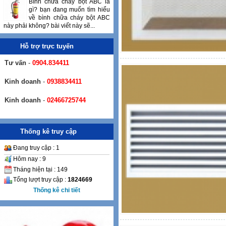
Bình chữa cháy bột ABC là
gì? bạn đang muốn tìm hiểu
về bình chữa cháy bột ABC
này phải không? bài viết này sẽ...
Hỗ trợ trực tuyến
Tư vấn
-
0904.834411
Kinh doanh
-
0938834411
Kinh doanh
-
02466725744
Thống kê truy cập
Đang truy cập : 1
Hôm nay : 9
Tháng hiện tại : 149
Tổng lượt truy cập :
1824669
Thống kê chi tiết