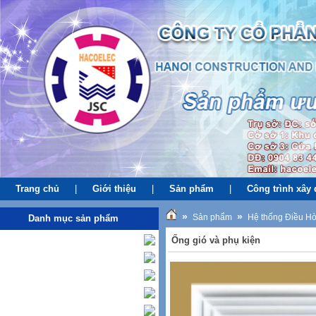
Trang chủ
|
Giới thiệu
|
Sản phẩm
|
Công trình xây
»
»
Sản phẩm
Hệ thống Điều H
Danh mục sản phẩm
Hệ thống PCCC
Ống gió và phụ kiện
Hệ thống điện
Hệ thống cấp thoát nước
Hệ thống Thông tin liên lạc
Hệ thống Điều Hòa