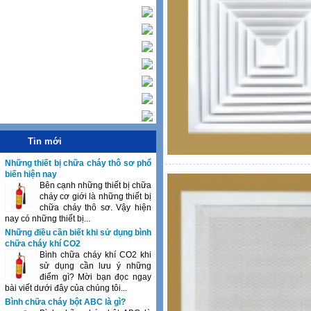
Trang Trí nội ngoại thất
Hệ thống chống sét
Hệ thống BMS
Tổng thầu TK và Thi công
M&E
Thi công xây dựng công trình
Máy thi công đường ống
Hệ thống khác
Tin mới
Những thiết bị chữa cháy thô sơ phổ
biến hiện nay
Bên cạnh những thiết bị chữa
cháy cơ giới là những thiết bị
chữa cháy thô sơ. Vậy hiện
nay có những thiết bị...
Những điều cần biết khi sử dụng bình
chữa cháy khí CO2
Bình chữa cháy khí CO2 khi
sử dụng cần lưu ý những
điểm gì? Mời bạn đọc ngay
bài viết dưới đây của chúng tôi...
Bình chữa cháy bột ABC là gì?