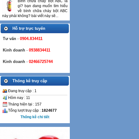
Bình chữa cháy bột ABC là
gì? bạn đang muốn tìm hiểu
về bình chữa cháy bột ABC
này phải không? bài viết này sẽ...
Hỗ trợ trực tuyến
Tư vấn
-
0904.834411
Kinh doanh
-
0938834411
Kinh doanh
-
02466725744
Thống kê truy cập
Đang truy cập : 1
Hôm nay : 11
Tháng hiện tại : 157
Tổng lượt truy cập :
1824677
Thống kê chi tiết