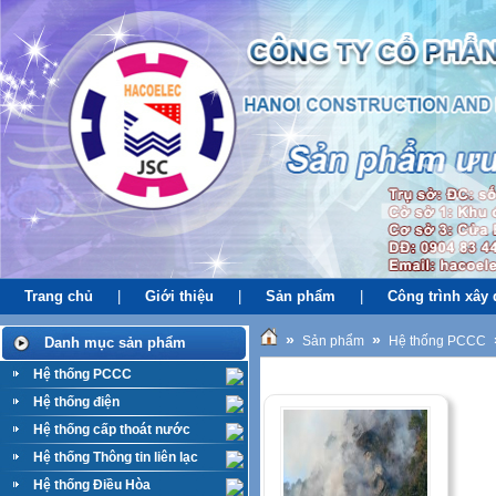
Trang chủ
|
Giới thiệu
|
Sản phẩm
|
Công trình xây
»
»
Sản phẩm
Hệ thống PCCC
Danh mục sản phẩm
Hệ thống PCCC
PCCC rừng
Hệ thống điện
Hệ thống cấp thoát nước
Hệ thống Thông tin liên lạc
Hệ thống Điều Hòa