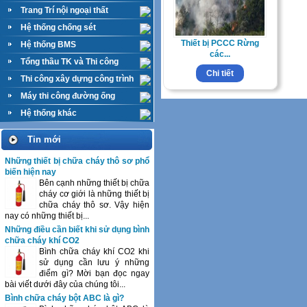
Trang Trí nội ngoại thất
Hệ thống chống sét
Thiết bị PCCC Rừng
Hệ thống BMS
các...
Tổng thầu TK và Thi công
Chi tiết
M&E
Thi công xây dựng công trình
Máy thi công đường ống
Hệ thống khác
Tin mới
Những thiết bị chữa cháy thô sơ phổ
biến hiện nay
Bên cạnh những thiết bị chữa
cháy cơ giới là những thiết bị
chữa cháy thô sơ. Vậy hiện
nay có những thiết bị...
Những điều cần biết khi sử dụng bình
chữa cháy khí CO2
Bình chữa cháy khí CO2 khi
sử dụng cần lưu ý những
điểm gì? Mời bạn đọc ngay
bài viết dưới đây của chúng tôi...
Bình chữa cháy bột ABC là gì?