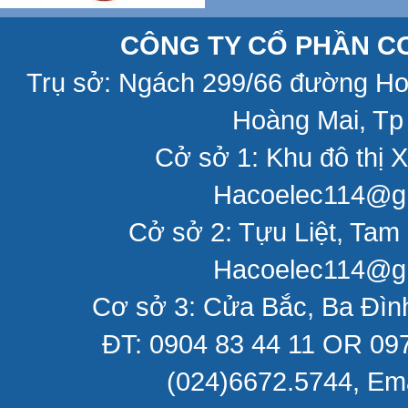
CÔNG TY CỔ PHẦN CƠ
Trụ sở: Ngách 299/66 đường H
Hoàng Mai, Tp
Cở sở 1: Khu đô thị X
Hacoelec114@gm
Cở sở 2: Tựu Liệt, Tam 
Hacoelec114@gm
Cơ sở 3: Cửa Bắc, Ba Đìn
ĐT: 0904 83 44 11 OR 097
(024)6672.5744, Em