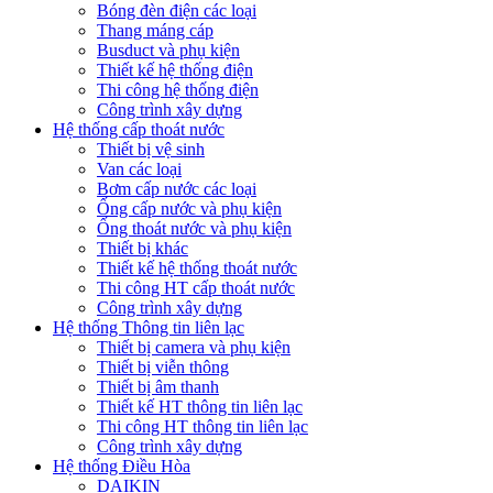
Bóng đèn điện các loại
Thang máng cáp
Busduct và phụ kiện
Thiết kế hệ thống điện
Thi công hệ thống điện
Công trình xây dựng
Hệ thống cấp thoát nước
Thiết bị vệ sinh
Van các loại
Bơm cấp nước các loại
Ống cấp nước và phụ kiện
Ống thoát nước và phụ kiện
Thiết bị khác
Thiết kế hệ thống thoát nước
Thi công HT cấp thoát nước
Công trình xây dựng
Hệ thống Thông tin liên lạc
Thiết bị camera và phụ kiện
Thiết bị viễn thông
Thiết bị âm thanh
Thiết kế HT thông tin liên lạc
Thi công HT thông tin liên lạc
Công trình xây dựng
Hệ thống Điều Hòa
DAIKIN