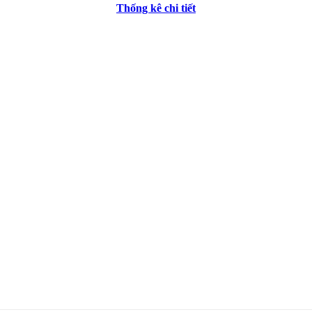
Thống kê chi tiết
 điều khiển tự động