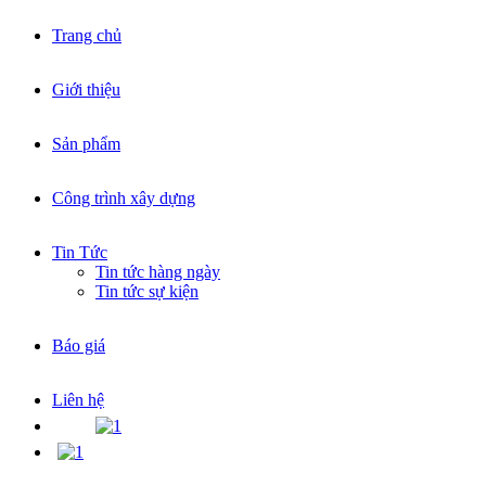
Trang chủ
|
Giới thiệu
|
Sản phẩm
|
Công trình xây dựng
|
Tin Tức
Tin tức hàng ngày
Tin tức sự kiện
|
Báo giá
|
Liên hệ