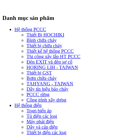
Danh mục sản phẩm
Hệ thống PCCC
Thiết Bị HOCHIKI
Bình chữa cháy
Thiết bị chữa cháy
Thiết kế hệ thống PCCC
Thi công xây lắp HT PCCC
Đèn EXIT và đèn sự cố
HORING LIH - TAIWAN
Thiết bị GST
Bơm chữa cháy
TAHYANG - TAIWAN
Dây tín hiệu báo cháy
PCCC rừng
Công trình xây dựng
Hệ thống điện
Trạm biến áp
Tủ điện các loại
Máy phát điện
Dây và cáp điện
Thiết bị điện các loại