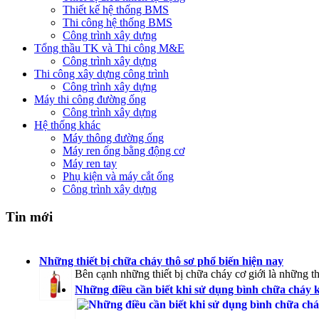
Thiết kế hệ thống BMS
Thi công hệ thống BMS
Công trình xây dựng
Tổng thầu TK và Thi công M&E
Công trình xây dựng
Thi công xây dựng công trình
Công trình xây dựng
Máy thi công đường ống
Công trình xây dựng
Hệ thống khác
Máy thông đường ống
Máy ren ống bằng động cơ
Máy ren tay
Phụ kiện và máy cắt ống
Công trình xây dựng
Tin mới
Những thiết bị chữa cháy thô sơ phổ biến hiện nay
Bên cạnh những thiết bị chữa cháy cơ giới là những thi
Những điều cần biết khi sử dụng bình chữa cháy 