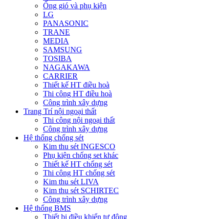
Ống gió và phụ kiện
LG
PANASONIC
TRANE
MEDIA
SAMSUNG
TOSIBA
NAGAKAWA
CARRIER
Thiết kế HT điều hoà
Thi công HT điều hoà
Công trình xây dựng
Trang Trí nội ngoại thất
Thi công nội ngoại thất
Công trình xây dựng
Hệ thống chống sét
Kim thu sét INGESCO
Phụ kiện chống set khác
Thiết kế HT chống sét
Thi công HT chống sét
Kim thu sét LIVA
Kim thu sét SCHIRTEC
Công trình xây dựng
Hệ thống BMS
Thiết bị điều khiển tự động